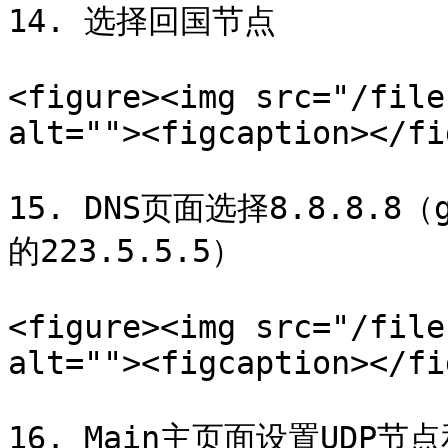
14. 选择回国节点

<figure><img src="/file
alt=""><figcaption></fi
15. DNS页面选择8.8.8.8
的223.5.5.5）

<figure><img src="/file
alt=""><figcaption></fi
16. Main主页面设置UDP节