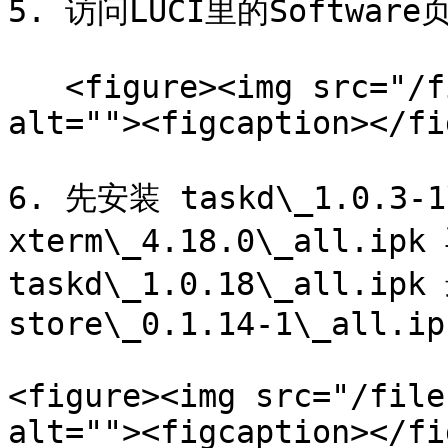
5. 访问LUCI里的Softwar
   <figure><img src="/files/LATINxckbALEU21OaW0L" 
alt=""><figcaption></fi
6. 先安装 taskd\_1.0.3-1
xterm\_4.18.0\_all.ip
taskd\_1.0.18\_all.i
store\_0.1.14-1\_all.ipk
<figure><img src="/file
alt=""><figcaption></fi