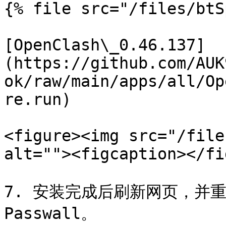
{% file src="/files/btS
[OpenClash\_0.46.137]
(https://github.com/AUK
ok/raw/main/apps/all/Op
re.run)

<figure><img src="/file
alt=""><figcaption></fi
7. 安装完成后刷新网页，并重
Passwall。
