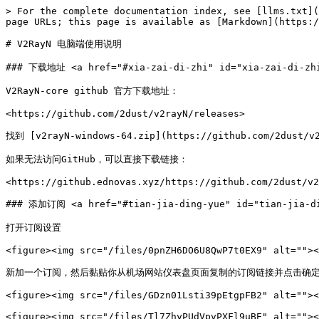
> For the complete documentation index, see [llms.txt](
page URLs; this page is available as [Markdown](https:/
# V2RayN 电脑端使用说明

### 下载地址 <a href="#xia-zai-di-zhi" id="xia-zai-di-zhi
V2RayN-core github 官方下载地址：

<https://github.com/2dust/v2rayN/releases>

找到 [v2rayN-windows-64.zip](https://github.com/2dust
如果无法访问GitHub，可以直接下载链接：

<https://github.ednovas.xyz/https://github.com/2dust/v2
### 添加订阅 <a href="#tian-jia-ding-yue" id="tian-jia-di
打开订阅设置

<figure><img src="/files/0pnZH6DO6U8QwP7t0EX9" alt=""><
新加一个订阅，然后黏贴你从机场网站仪表盘页面复制的订阅链接并点击确定
<figure><img src="/files/GDzn01Lsti39pEtgpFB2" alt=""><
<figure><img src="/files/Tl7ZhyPUdVpvPXFl9uBE" alt=""><