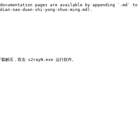
documentation pages are available by appending `.md` to 
dian-nao-duan-shi-yong-shuo-ming.md).

p) 并下载解压，双击 v2rayN.exe 运行软件。
