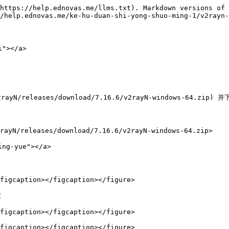
https://help.ednovas.me/llms.txt). Markdown versions of 
/help.ednovas.me/ke-hu-duan-shi-yong-shuo-ming-1/v2rayn-
"></a>

/v2rayN/releases/download/7.16.6/v2rayN-windows-64.zi
rayN/releases/download/7.16.6/v2rayN-windows-64.zip>

ng-yue"></a>

figcaption></figcaption></figure>



figcaption></figcaption></figure>

figcaption></figcaption></figure>
